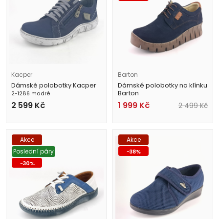
Kacper
Barton
Dámské polobotky Kacper
Dámské polobotky na klínku
Barton
2-1286 modré
2561 modré
2 599
Kč
1 999
Kč
2 499
Kč
Akce
Akce
Poslední páry
-
38
%
-
30
%