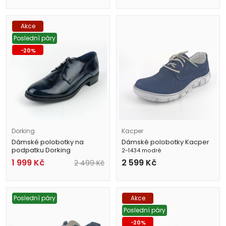
Akce
Poslední páry
-
20
%
Dorking
Kacper
Dámské polobotky na
Dámské polobotky Kacper
podpatku Dorking
2-1434 modré
D8346-LK modré
1 999
Kč
2 599
Kč
2 499
Kč
Poslední páry
Akce
Poslední páry
-
20
%