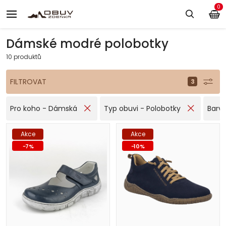
0
Dámské modré polobotky
10 produktů
FILTROVAT
Pro koho - Dámská
Typ obuvi - Polobotky
Barv
Akce
Akce
-
7
%
-
10
%