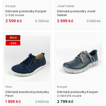
Kacper
Josef Seibel
Dámské polobotky Kacper
Dámské polobotky Josef
Seibel
2-0210 modré
70706 TE724 530 modré
2 599
Kč
2 699
Kč
2 799
Kč
3 000
Kč
Akce
-
23
%
Peon
Kacper
Dámské barefoot polobotky
Dámské polobotky Kacper
Peon
2-1434 678 modré
KB/1255-3 modré
1 999
Kč
2 799
Kč
2 599
Kč